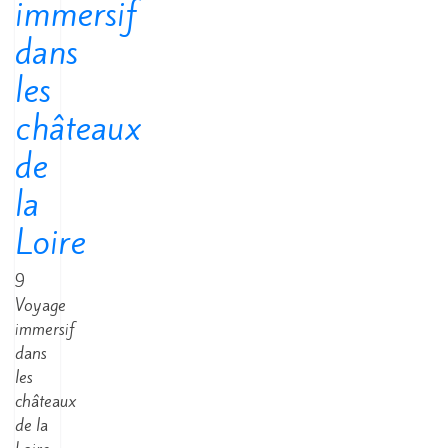
immersif
dans
les
châteaux
de
la
Loire
9
Voyage
immersif
dans
les
châteaux
de la