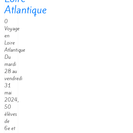
Atlantique
0
Voyage
en
Loire
Atlantique
Du
mardi
28 au
vendredi
31
mai
2024,
50
élèves
de
6e et