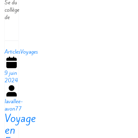
5e du
collège
de
Read
More
Articles
Voyages
9 juin
2024
lavallee-
avon77
Voyage
en