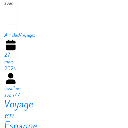
avec
Read
More
Articles
Voyages
27
mars
2024
lavallee-
avon77
Voyage
en
Espagne