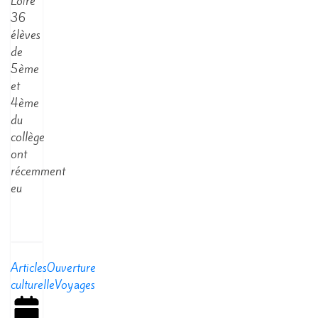
Loire
36
élèves
de
5ème
et
4ème
du
collège
ont
récemment
eu
Read
More
Articles
Ouverture
culturelle
Voyages