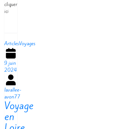
cliquer
ici
Read
More
Articles
Voyages
9 juin
2024
lavallee-
avon77
Voyage
en
Loire