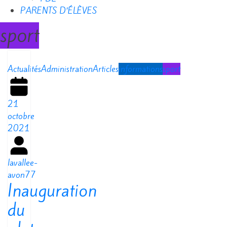
PARENTS D’ÉLÈVES
sport
Actualités
Administration
Articles
informations
sport
21
octobre
2021
lavallee-
avon77
Inauguration
du