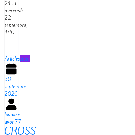
21 et
mercredi
22
septembre,
140
Read
More
Articles
sport
30
septembre
2020
lavallee-
avon77
CROSS