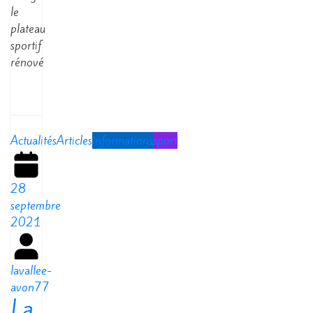
le
plateau
sportif
rénové
Read
More
Actualités
Articles
informations
sport
28
septembre
2021
lavallee-
avon77
La