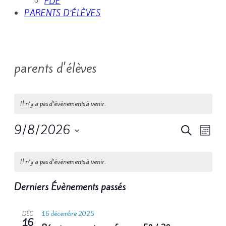
FDE
PARENTS D’ÉLÈVES
parents d'élèves
Il n’y a pas d’évènements à venir.
9/8/2026
Recherc
Navig
Recherche
Mois
de
Sélectionnez
et
Calendrier
vues
une
navigati
Il n’y a pas d’évènements à venir.
date.
de
Évèn
de
Derniers Évènements passés
Évènements
vues
Évèneme
16 décembre 2025
DÉC
16