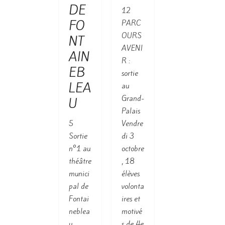
DE
12
FO
PARC
OURS
NT
AVENI
AIN
R :
EB
sortie
LEA
au
Grand-
U
Palais
5
Vendre
Sortie
di 3
n°1 au
octobre
théâtre
, 18
munici
élèves
pal de
volonta
Fontai
ires et
neblea
motivé
u
s de 4e