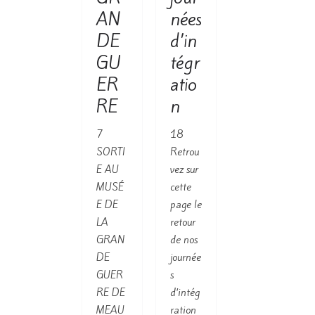
AN
nées
DE
d’in
GU
tégr
ER
atio
RE
n
7
18
SORTI
Retrou
E AU
vez sur
MUSÉ
cette
E DE
page le
LA
retour
GRAN
de nos
DE
journée
GUER
s
RE DE
d’intég
MEAU
ration