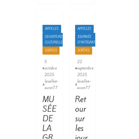
ARTICLES
ARTICLES
OUVERTURE
JOURNÉE
CULTURELLE
D'INTÉGRATION
SORTIES
SORTIES
5
22
octobre
septembre
2025
2025
lavallee-
lavallee-
avon77
avon77
MU
Ret
SÉE
our
DE
sur
LA
les
GR
jour