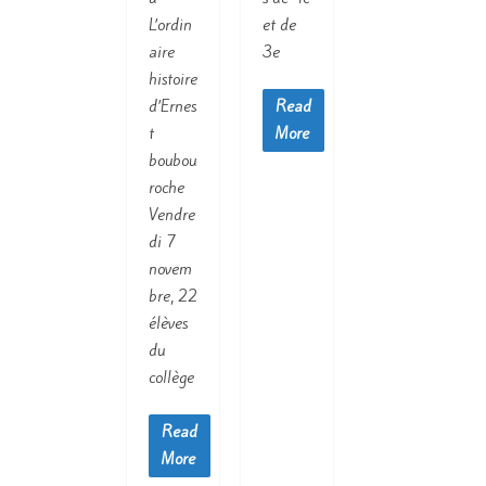
L’ordin
et de
aire
3e
histoire
d’Ernes
Read
t
More
boubou
roche
Vendre
di 7
novem
bre, 22
élèves
du
collège
Read
More