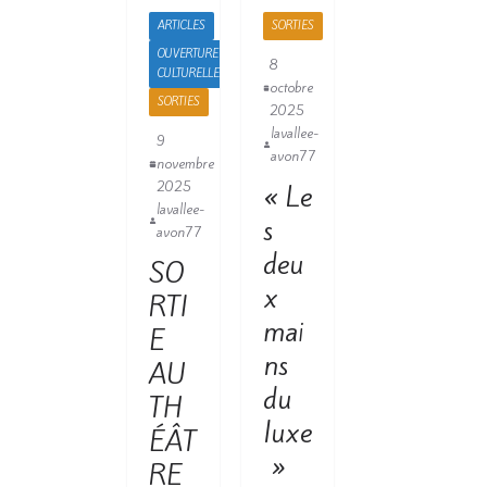
ARTICLES
SORTIES
OUVERTURE
8
CULTURELLE
octobre
SORTIES
2025
lavallee-
9
avon77
novembre
2025
« Le
lavallee-
s
avon77
deu
SO
x
RTI
mai
E
ns
AU
du
TH
luxe
ÉÂT
»
RE