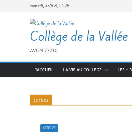
Passer
samedi, août 8, 2026
au
contenu
Collège de la Vallée
AVON 77210
ACCUEIL
LA VIE AU COLLEGE
LES + 
sorties
ARTICLES