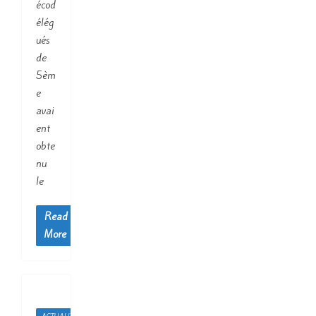
écod
élég
ués
de
5èm
e
avai
ent
obte
nu
le
Read
More