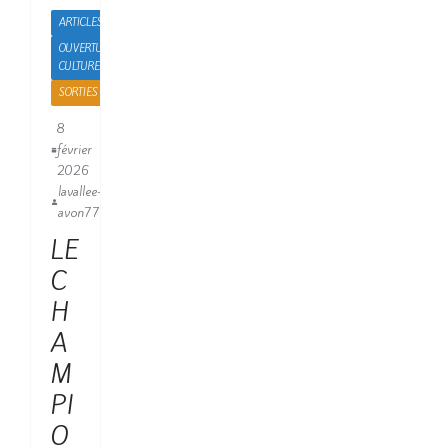
ARTICLES
OUVERTURE
CULTURELLE
SORTIES
8
février
2026
lavallee-
avon77
LE
C
H
A
M
PI
O