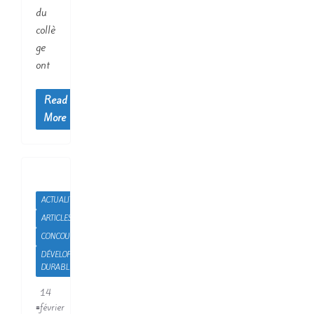
du
collè
ge
ont
Read
More
ACTUALITÉS
ARTICLES
CONCOURS
DÉVELOPPEMENT
DURABLE
14
février