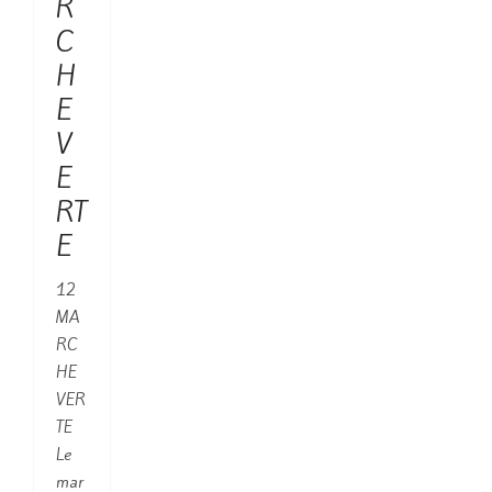
R
C
H
E
V
E
RT
E
12
MA
RC
HE
VER
TE
Le
mar