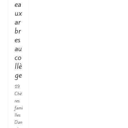
ea
ux
ar
br
es
au
co
llè
ge
19
Chè
res
fami
lles
Dan