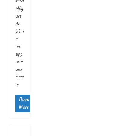
écod
élég
ués
de
5èm
e
ont
app
orté
aux
Rest
os
Read
More