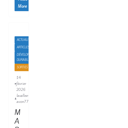
More
ACTUALITÉS
ARTICLES
DÉVELOPPEMENT
DURABLE
SORTIES
14
février
2026
lavallee-
avon77
M
A