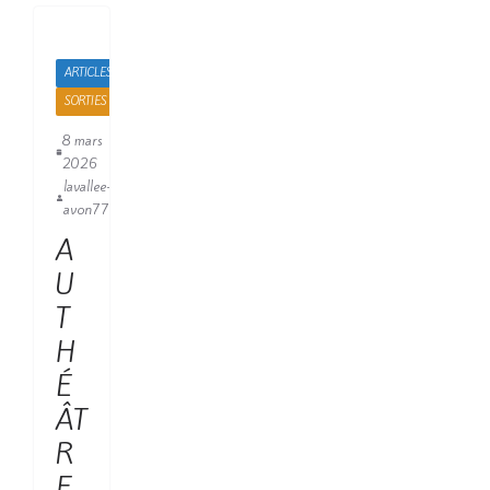
ARTICLES
SORTIES
8 mars
2026
lavallee-
avon77
A
U
T
H
É
ÂT
R
E