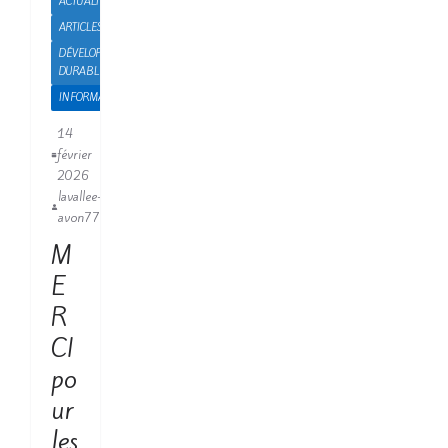
ACTUALITÉS
ARTICLES
DÉVELOPPEMENT
DURABLE
INFORMATIONS
14
février
2026
lavallee-
avon77
M
E
R
CI
po
ur
les