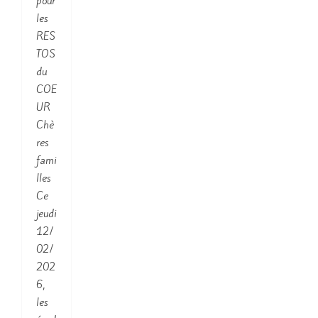
pour
les
RES
TOS
du
COE
UR
Chè
res
fami
lles
Ce
jeudi
12/
02/
202
6,
les