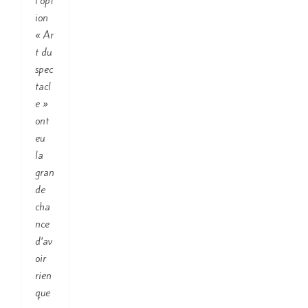
l’opt
ion
« Ar
t du
spec
tacl
e »
ont
eu
la
gran
de
cha
nce
d’av
oir
rien
que