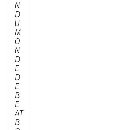
N
D
U
M
O
N
D
E
D
E
B
E
AT
B