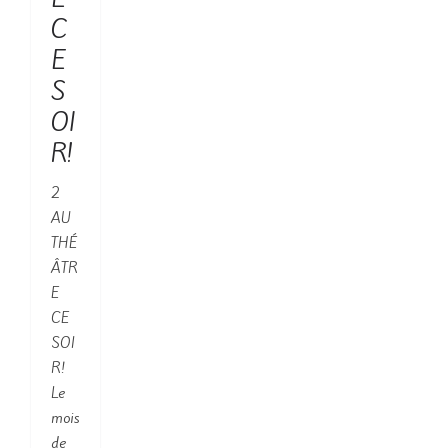
C
E
S
OI
R!
2
AU
THÉ
ÂTR
E
CE
SOI
R!
Le
mois
de