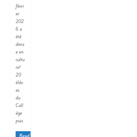
févri
er
202
6 a
été
dens
e en
cultu
re!
20
élèv
es
du
Coll
ège
puis
Read