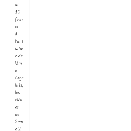
di
10
févri
er,
à
l’init
iativ
e de
Mm
e
Arge
lliès,
les
élèv
es
de
5em
e 2