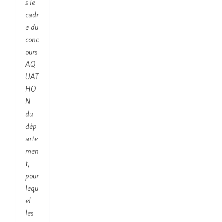
s le
cadr
e du
conc
ours
AQ
UAT
HO
N
du
dép
arte
men
t,
pour
lequ
el
les