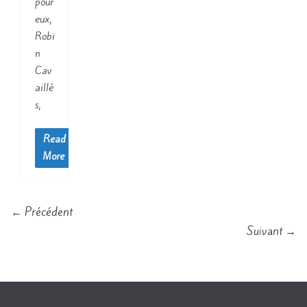
pour
eux,
Robi
n
Cav
aillè
s,
Read
More
← Précédent
Suivant →