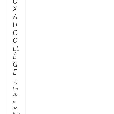
O
X
A
U
C
O
LL
È
G
E
76
Les
élèv
es
de