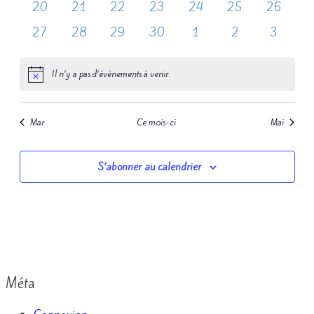
0
0
0
0
0
0
0
20
21
22
23
24
25
26
évènements
évènements
évènements
évènements
évènements
évènements
évènemen
0
0
0
0
0
0
0
27
28
29
30
1
2
3
évènements
évènements
évènements
évènements
évènements
évènements
évèneme
Il n’y a pas d’évènements à venir.
Notice
Mar
Ce mois-ci
Mai
S’abonner au calendrier
Méta