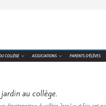
 DU COLLÈGE
ASSOCIATIONS
PARENTS D’ÉLÈVES
jardin au collège.
ues départementaux du collège, Jean Luc et Eric, ont ass