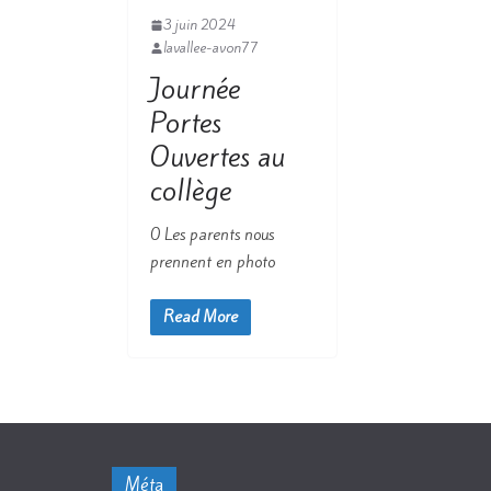
3 juin 2024
lavallee-avon77
Journée
Portes
Ouvertes au
collège
0 Les parents nous
prennent en photo
Read More
Méta