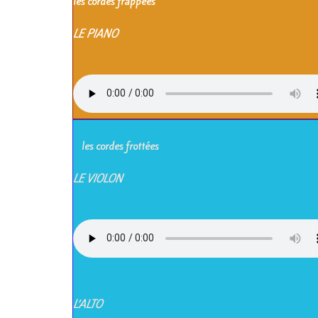
les cordes frappées
LE PIANO
les cordes frottées
LE VIOLON
L’ALTO