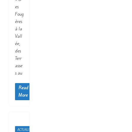
es
Foug
ères
à la
Vall
ée,
des
Terr
asse
s au
Read
More
ACTUALITÉS