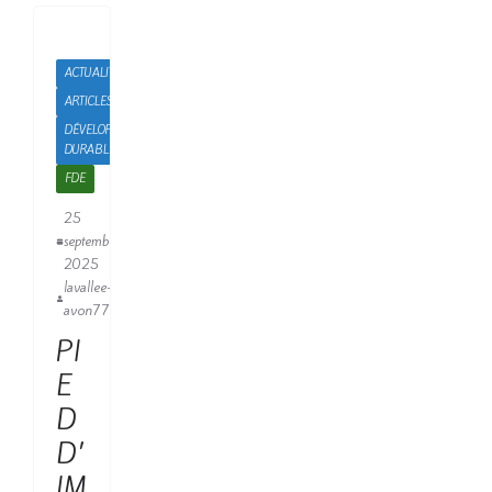
ACTUALITÉS
ARTICLES
DÉVELOPPEMENT
DURABLE
FDE
25
septembre
2025
lavallee-
avon77
PI
E
D
D’
IM