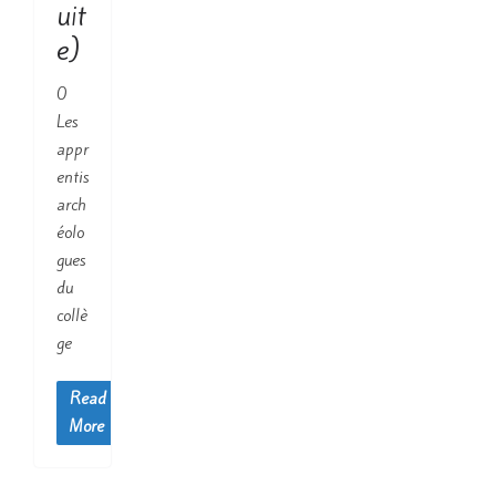
uit
e)
0
Les
appr
entis
arch
éolo
gues
du
collè
ge
Read
More