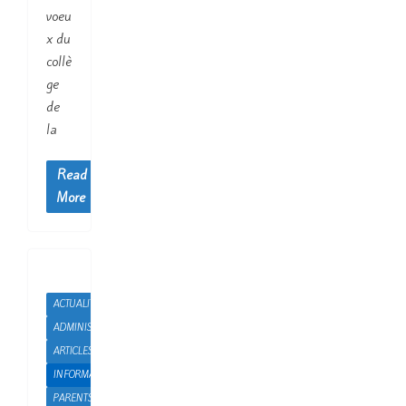
voeu
x du
collè
ge
de
la
Read
More
ACTUALITÉS
ADMINISTRATION
ARTICLES
INFORMATIONS
PARENTS