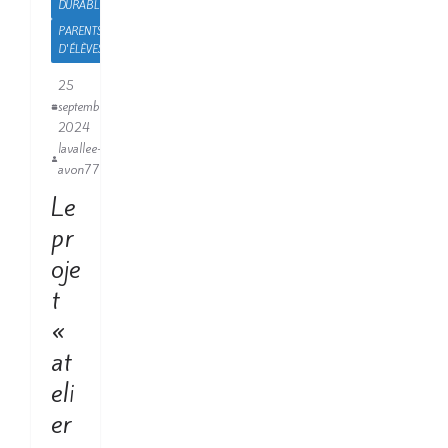
DURABLE
PARENTS
D'ÉLÈVES
25
septembre
2024
lavallee-
avon77
Le
pr
oje
t
«
at
eli
er