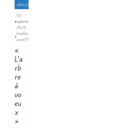
ARTICLES
15
septembre
2024
lavallee-
avon77
«
L’a
rb
re
à
vo
eu
x
»