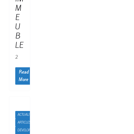
M
E
U
B
LE
2
Read
More
ACTUALITÉS
ARTICLES
DÉVELOPPEMENT