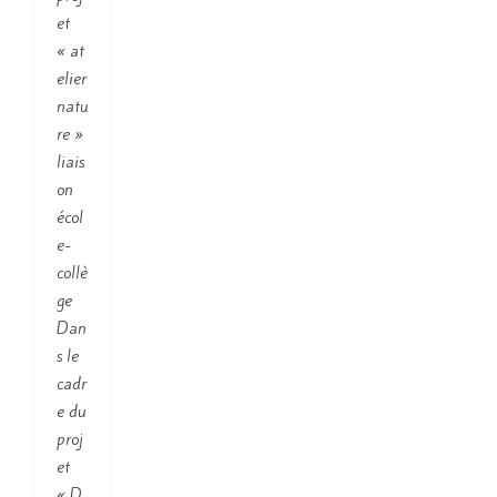
et
« at
elier
natu
re »
liais
on
écol
e-
collè
ge
Dan
s le
cadr
e du
proj
et
« D