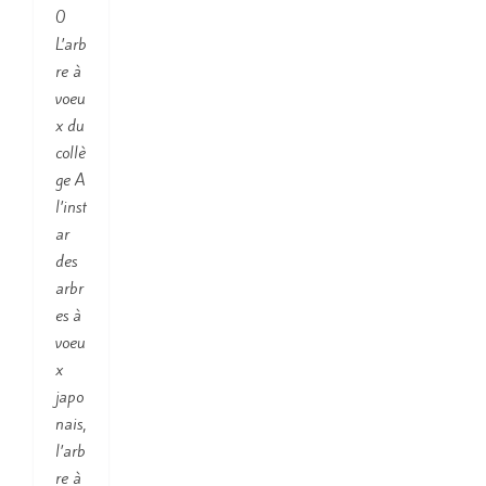
0
L’arb
re à
voeu
x du
collè
ge A
l’inst
ar
des
arbr
es à
voeu
x
japo
nais,
l’arb
re à