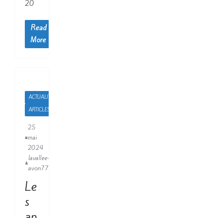
20
Read
More
ACTUALITÉS
ARTICLES
25
mai
2024
lavallee-
avon77
Le
s
ap