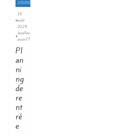
D'ÉLÈVES
16
août
2024
lavallee-
avon77
Pl
an
ni
ng
de
re
nt
ré
e