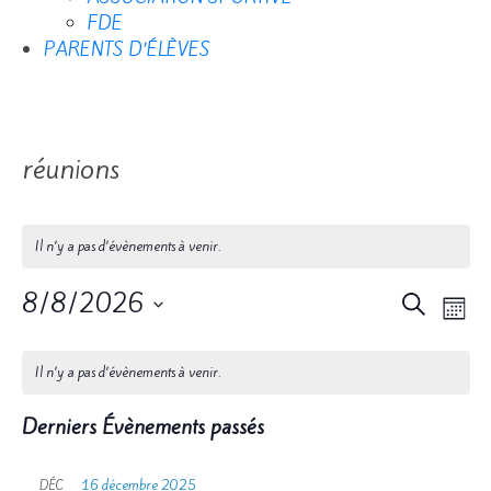
FDE
PARENTS D’ÉLÈVES
réunions
Il n’y a pas d’évènements à venir.
Reche
Na
8/8/2026
Recherche
Mois
de
Sélectionnez
et
Calendrier
une
vu
Il n’y a pas d’évènements à venir.
naviga
date.
de
Év
de
Derniers Évènements passés
Évènements
vues
16 décembre 2025
DÉC