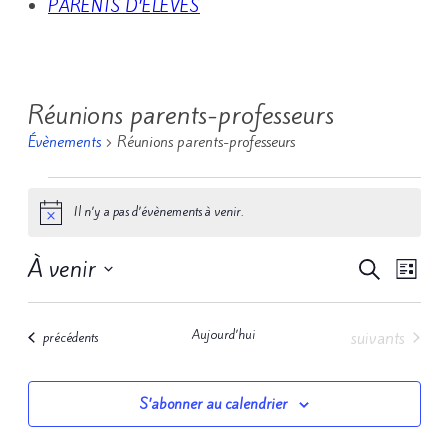
PARENTS D’ÉLÈVES
Réunions parents-professeurs
Évènements
Réunions parents-professeurs
Évènements
Il n’y a pas d’évènements à venir.
Notice
À venir
Recherc
Navig
Recherche
Liste
de
Sélectionnez
et
vues
une
navigati
Évènements
Aujourd’hui
suivants
Évènements
précédents
date.
Évèn
de
vues
S’abonner au calendrier
Évèneme