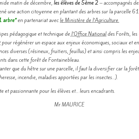
humide matin de décembre,
les élèves de 5ème 2
– accompagnés de
é une action citoyenne en plantant des arbres sur la parcelle 61
1 arbre”
en partenariat avec
le Ministère de l’Agriculture.
pes pédagogique et technique de
l’Office National
des Forêts, les 
r
pour régénérer un espace aux enjeux économiques, sociaux et 
ences diverses (résineux, fruitiers, feuillus) et ainsi compris les e
ants dans cette forêt de Fontainebleau.
nter que du hêtre sur une parcelle, il faut la diversifier car la forê
cheresse, incendie, maladies apportées par les insectes…).
e et passionnante pour les élèves et… leurs encadrants.
Mr MAURICE