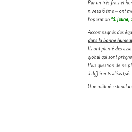
Par un très frais et 
niveau 6ème – ont men
l’opération
“1 jeune, 
Accompagnés des équi
dans la bonne humeu
Ils ont planté des ess
global qui sont prégn
Plus question de ne pla
à différents aléas (sé
Une mâtinée stimulant